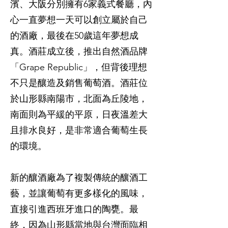
濱、大阪分別擁有6家義式餐廳，內
心一直夢想一天可以創立屬於自己
的酒廠，最後在50歲這年夢想成
真。酒莊成立後，推出自然酒品牌
「Grape Republic」，但背後理想
不只是釀造及銷售葡萄酒。酒莊位
於山形縣南陽市，北面為丘陵地，
南面則為平緩的平原，日夜溫差大
且排水良好，是非常適合葡萄生長
的環境。
新的釀酒廠為了複製傳統的釀酒工
藝，並讓葡萄有更多樣化的風味，
直接引進西班牙進口的陶甕。最
終，因為山形縣當地與台灣面臨相