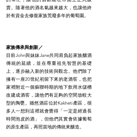
賣。隨著他的酒名氣越來越大，也讓他終
於有資金去修復家族荒廢多年的葡萄園。
家族傳承與創新／
目前John與妹妹Jane共同肩負起家族釀酒
傳統的延續，並在尊重祖先智慧的基礎
上，逐步融入新的技術與觀念。他們除了
擁有一座20世紀初留下來的老酒窖，也把
家裡附近一個蘇聯時期的地下飲用水儲槽
改建成酒窖，讓他們有足夠的空間放較大
型的陶甕。雖然酒莊位於Kakheti產區，很
多人一想到這裡就會覺得「一定是經過長
時間泡皮的酒」，但他們其實會依據葡萄
的原生產區，再照當地的傳統來釀造。