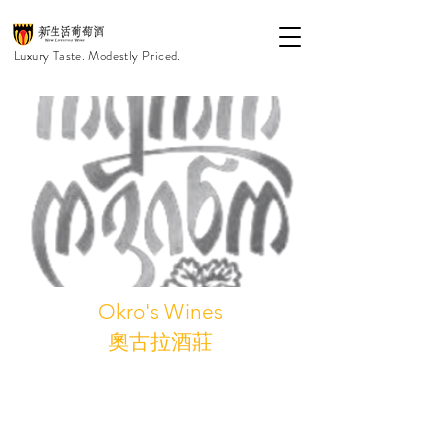
Luxury Taste. Modestly Priced.
Okro's Wines
奧古拉酒莊