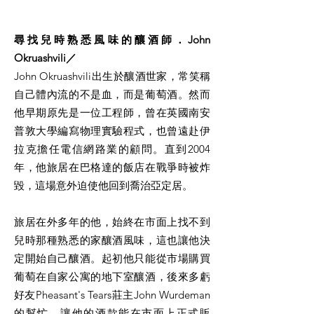
尋找兒時熟悉風味的釀酒師．John
Okruashvili／
John Okruashvili出生於釀酒世家，常笑稱
自己體內流的不是血，而是葡萄酒。然而
他早期原先是一位工程師，曾在英國南安
普敦大學編寫物理實驗程式，也曾遠赴伊
拉克擔任電信網路業的顧問。直到2004
年，他旅居在巴格達的飯店在戰爭時被炸
毀，這場意外迫使他回到喬治亞定居。
旅居在外多年的他，始終在市面上找不到
兒時那種熟悉的家釀酒風味，這也讓他決
定開始自己釀酒。起初他只能從市場購買
葡萄在自家公寓的地下室釀酒，後來多虧
好友Pheasant's Tears莊主John Wurdeman
的幫忙，讓他的酒款能在市面上正式販