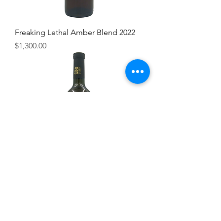
Freaking Lethal Amber Blend 2022
價格
$1,300.00
Khikhvi 2022
無庫存