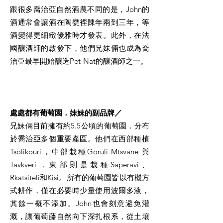
跟很多喬治亞自然酒農不同的是，John的
酒通常會讓酒在陶甕裡陳年兩到三年，等
酒變得更細緻優雅時才發表。此外，在法
國釀酒師的啟發下，他們兄妹倆也成為喬
治亞最早開始釀造Pet-Nat的釀酒師之一。
處處都有葡萄園．妹妹的副品牌／
兄妹倆目前擁有約5.5公頃的葡萄園，分布
於喬治亞多個重要產區。他們在西部種植
Tsolikouri，中部栽種Goruli Mtsvane 與
Tavkveri，東部則是栽種Saperavi、
Rkatsiteli和Kisi。所有的葡萄園皆以有機方
式耕作，僅在必要時少量使用波爾多液，
其餘一概不添加。John也會刻意避免灌
溉，讓葡萄藤自然向下深扎根系，從土壤