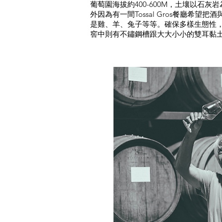
葡萄園海拔約400-600M，土壤以石
外因為有一間Tossal Gros餐廳希
是雞、羊、兔子等等。確保多樣生態性
窖中則有不鏽鋼槽跟大大小小的雙耳黏