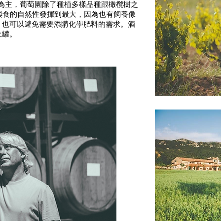
灰岩為主，葡萄園除了種植多樣品種跟橄欖樹之
望把酒與食的自然性發揮到最大，因為也有飼養像
，也可以避免需要添購化學肥料的需求。酒
土罐。