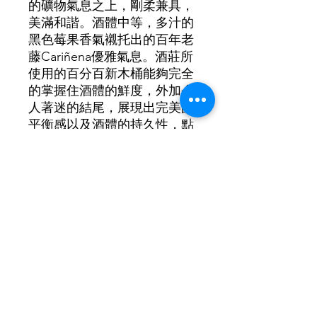
的礦物氣息之上，剛柔兼具，
美滿和諧。酒體中等，多汁的
黑色莓果香氣襯托出的百年老
藤Cariñena優雅氣息。酒莊所
使用的百分百新木桶能夠完全
的掌握住酒體的鮮度，外加令
人著迷的結尾，展現出完美的
平衡感以及酒體的持久性，點
綴些許生蠔殼香氣，令人一口
接著一口，難以自拔。
100% Cariñena
酒精濃度：15%
得獎與評分：RP 94、Guía Peñín 95
©2021 by New Lifestyle Wine 新生活葡萄酒