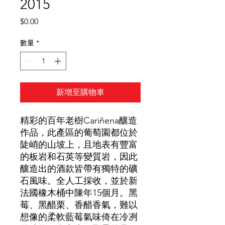
2015
價
$0.00
格
數量
*
新增至購物車
精彩的百年老樹Cariñena釀造
作品，此產區的葡萄園都位於
陡峭的山坡上，且地表有豐富
的板岩和石英等變質岩，因此
釀造出的酒款皆帶有獨特的礦
石風味。全人工採收，並於新
法國橡木桶中陳年15個月。黑
莓、黑醋栗、香醋香氣，難以
想像的柔軟藍莓氣味倚在冷冽