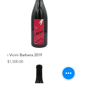
i Vicini Barbera 2019
價格
$1,500.00