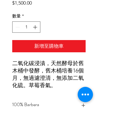
價
$1,500.00
格
數量
*
新增至購物車
二氧化碳浸漬，天然酵母於舊
木桶中發酵，舊木桶培養16個
月，無過濾澄清，無添加二氧
化硫。草莓香氣。
100% Barbera
酒精濃度：14%