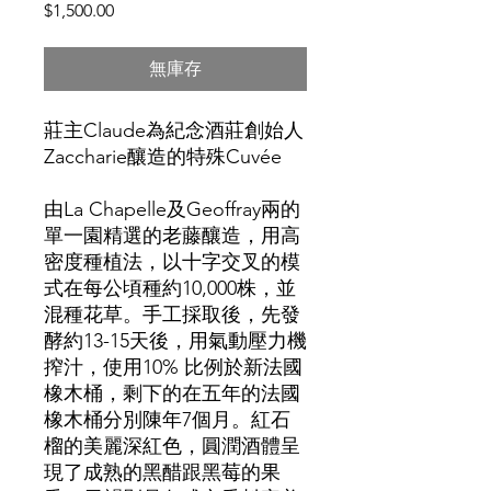
價
$1,500.00
格
無庫存
莊主Claude為紀念酒莊創始人
Zaccharie釀造的特殊Cuvée
由La Chapelle及Geoffray兩的
單一園精選的老藤釀造，用高
密度種植法，以十字交叉的模
式在每公頃種約10,000株，並
混種花草。手工採取後，先發
酵約13-15天後，用氣動壓力機
搾汁，使用10% 比例於新法國
橡木桶，剩下的在五年的法國
橡木桶分別陳年7個月。紅石
榴的美麗深紅色，圓潤酒體呈
現了成熟的黑醋跟黑莓的果