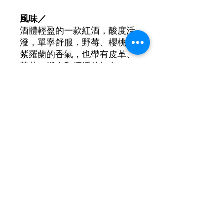
風味／
酒體輕盈的一款紅酒，酸度活
潑，單寧舒服．野莓、櫻桃和
紫羅蘭的香氣，也帶有皮革、
菸草、臘肉和煙燻的氣息。
葡萄品種: Ojaleshi, Orbeluri
Ojaleshi, Aladasturi
酒精濃度: 10.5%
©2021 by New Lifestyle Wine 新生活葡萄酒