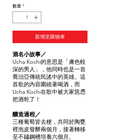
數量
*
新增至購物車
酒名小故事／
Ucha Kochi
的意思是「膚色較
深的男人」，他同時也是一首
喬治亞傳統民謠中的英雄。這
首歌的內容圍繞著喝酒，而
Ucha Kochi在歌中被大家慫恿
把酒乾了！
釀造過程
／
三種葡萄皆去梗，共同於陶甕
裡泡皮發酵兩個月，接著轉移
至不鏽鋼槽培養六個月。