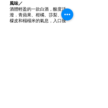
風味／
酒體輕盈的一款白酒，酸度活
潑．青蘋果、柑橘、莎梨、檸
檬皮和榻榻米的氣息，入口後
有熟成蘋果和西洋梨的香氣。
葡萄品種: 100% Tsitska
酒精濃度: 11%
©2021 by New Lifestyle Wine 新生活葡萄酒