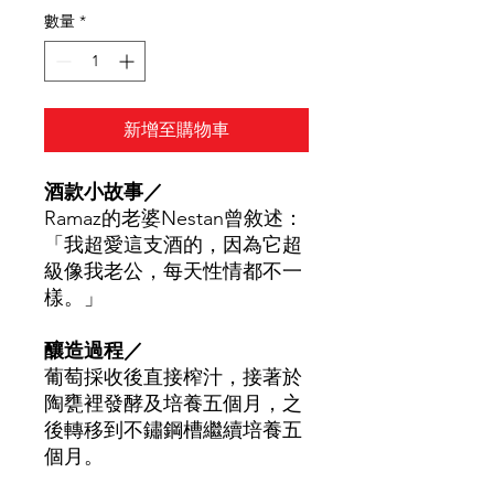
數量
*
新增至購物車
酒款小故事／
Ramaz
的老婆
Nestan
曾敘述
：
「我超愛這支酒的
，
因為它超
級像我老公
，
每天性情都不一
樣。」
釀造過程／
葡萄採收後直接榨汁，接著於
陶甕裡發酵及培養五個月，之
後轉移到不鏽鋼槽繼續培養五
個月。