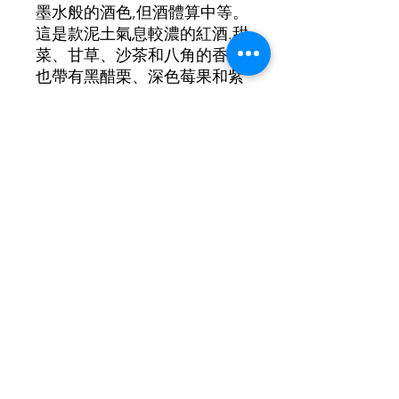
墨水般的酒色,但酒體算中等。
這是款泥土氣息較濃的紅酒.甜
菜、甘草、沙茶和八角的香氣,
也帶有黑醋栗、深色莓果和紫
羅蘭的氣息。
葡萄品種: 100% Saperavi
酒精濃度: 12.7%
©2021 by New Lifestyle Wine 新生活葡萄酒