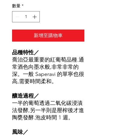
數量
*
新增至購物車
品種特性／
喬治亞最重要的紅葡萄品種.通
常酒色向墨水般,非常非常的
深。一般 Saperavi 的單寧也很
高,需要時間柔和。
釀造過程／
一半的葡萄透過二氧化碳浸漬
法發酵,另一半則是壓榨後才進
陶甕發酵.泡皮時間 1 週。
風味／