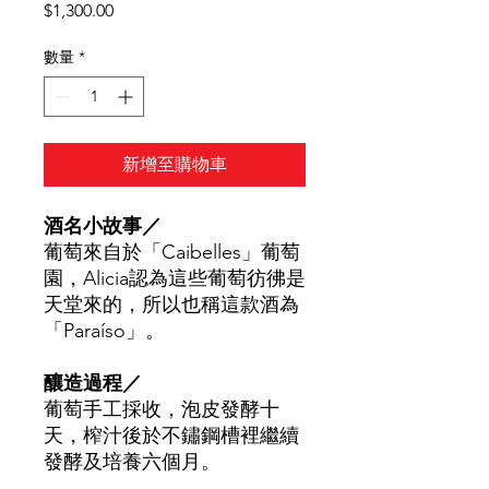
價
$1,300.00
格
數量
*
新增至購物車
酒名小故事／
葡萄來自於「Caibelles」葡萄
園，Alicia認為這些葡萄彷彿是
天堂來的，所以也稱這款酒為
「Paraíso」。
釀造過程／
葡萄手工採收，泡皮發酵十
天，榨汁後於不鏽鋼槽裡繼續
發酵及培養六個月。