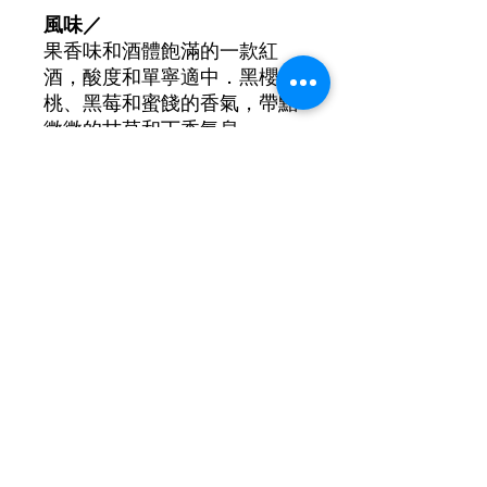
風味／
果香味和酒體飽滿的一款紅
酒，酸度和單寧適中．黑櫻
桃、黑莓和蜜餞的香氣，帶點
微微的甘草和丁香氣息。
葡萄品種: 90% Cariñena, 10%
Garnacha
酒精濃度: 13.5%
©2021 by New Lifestyle Wine 新生活葡萄酒