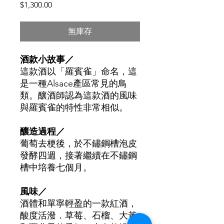
價
$1,300.00
格
無庫存
酒款小故事／
這款酒以「羅賓雀」命名，這
是一種Alsace產區常見的鳥
類。釀酒師認為這款酒的風味
與羅賓雀的特性非常相似。
釀造過程／
葡萄去梗後，於不鏽鋼槽泡皮
發酵四週，接著繼續在不鏽鋼
槽中培養七個月。
風味／
酒體和單寧輕盈的一款紅酒，
酸度活潑．草莓、石榴、大黃