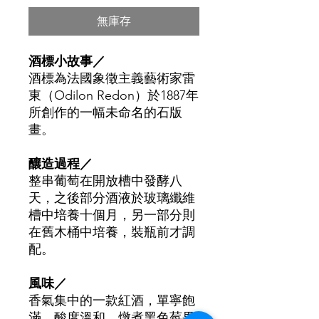
無庫存
酒標小故事／
酒標為法國象徵主義藝術家雷
東（Odilon Redon）於1887年
所創作的一幅未命名的石版
畫。
釀造過程／
整串葡萄在開放槽中發酵八
天，之後部分酒液於玻璃纖維
槽中培養十個月，另一部分則
在舊木桶中培養，裝瓶前才調
配。
風味／
香氣集中的一款紅酒，單寧飽
滿，酸度溫和．燉煮黑色莓果