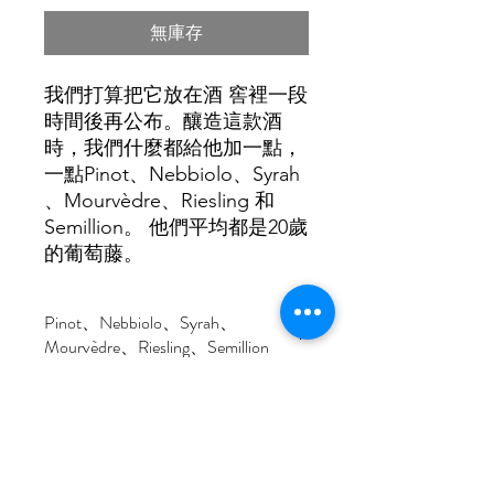
無庫存
我們打算把它放在酒 窖裡一段
時間後再公布。釀造這款酒
時，我們什麼都給他加一點，
一點
Pinot
、
Nebbiolo
、
Syrah
、
Mourv
è
dre
、
Riesling
和
Semillion
。
他們平均都是
20
歲
的葡萄藤。
Pinot、Nebbiolo、Syrah、
Mourvèdre、Riesling、Semillion
酒精濃度：
13
%