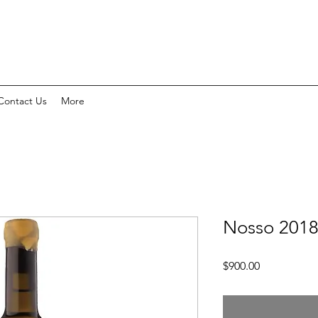
Contact Us
More
Nosso 2
價
$900.00
格