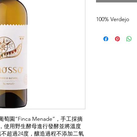
100% Verdejo
酒精濃度：13%
得獎紀錄：RP 90、Guía P
”Finca Menade”，手工採摘
，使用野生酵母進行發酵並將溫度
溫不超過24度，釀造過程不添加二氧