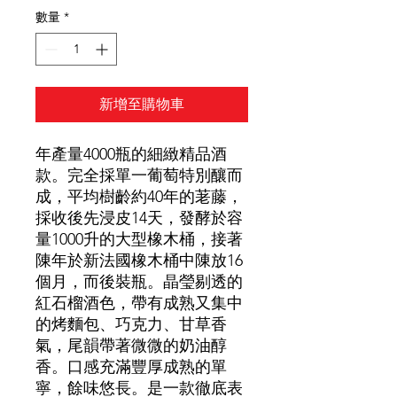
數量
*
新增至購物車
年產量4000瓶的細緻精品酒
款。完全採單一葡萄特別釀而
成，平均樹齡約40年的荖藤，
採收後先浸皮14天，發酵於容
量1000升的大型橡木桶，接著
陳年於新法國橡木桶中陳放16
個月，而後裝瓶。晶瑩剔透的
紅石榴酒色，帶有成熟又集中
的烤麵包、巧克力、甘草香
氣，尾韻帶著微微的奶油醇
香。口感充滿豐厚成熟的單
寧，餘味悠長。是一款徹底表