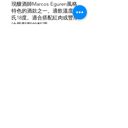
現釀酒師Marcos Eguren風格
特色的酒款之一。適飲溫度攝
氏18度。適合搭配紅肉或豐厚
油脂類型的料理。
100 % Tempranillo
酒精濃度：14.5%
得獎與評分：RP 95+、Peñin 96、WA
96、WS 95
©2021 by New Lifestyle Wine 新生活葡萄酒