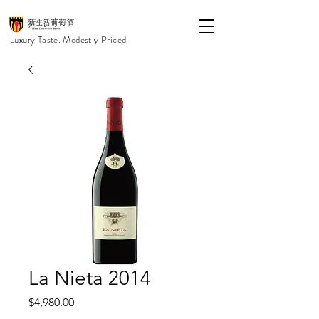
Luxury Taste. Modestly Priced.
La Nieta 2014
價
$4,980.00
格