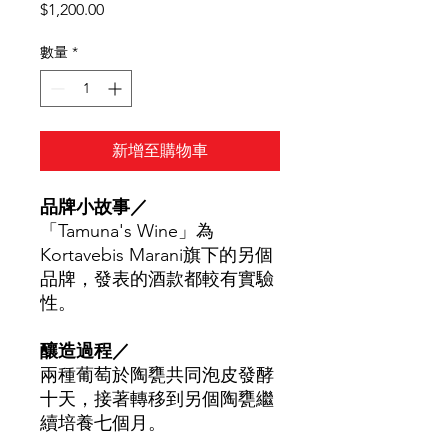
價
$1,200.00
格
數量
*
新增至購物車
品牌小故事／
「Tamuna's Wine」為
Kortavebis Marani旗下的另個
品牌，發表的酒款都較有實驗
性。
釀造過程／
兩種葡萄於陶甕共同泡皮發酵
十天，接著轉移到另個陶甕繼
續培養七個月。