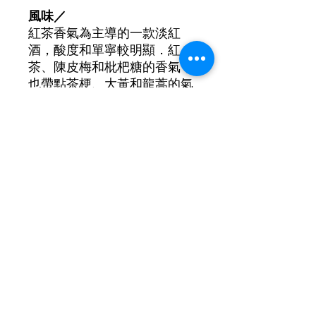
風味／
紅茶香氣為主導的一款淡紅
酒，酸度和單寧較明顯．紅
茶、陳皮梅和枇杷糖的香氣，
也帶點茶梗、大黃和龍蒿的氣
息。
葡萄品種: 90% Kisi, 10% Saperavi
酒精濃度: 13.1%
©2021 by New Lifestyle Wine 新生活葡萄酒