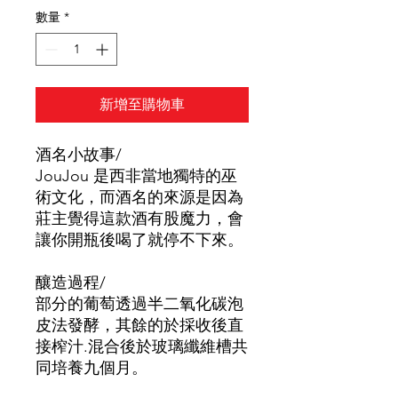
數量
*
新增至購物車
酒名小故事/
JouJou 是西非當地獨特的巫
術文化，而酒名的來源是因為
莊主覺得這款酒有股魔力，會
讓你開瓶後喝了就停不下來。
釀造過程/
部分的葡萄透過半二氧化碳泡
皮法發酵，其餘的於採收後直
接榨汁.混合後於玻璃纖維槽共
同培養九個月。