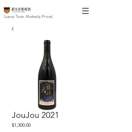
Luxury Taste. Modestly Priced.
JouJou 2021
價
$1,300.00
格