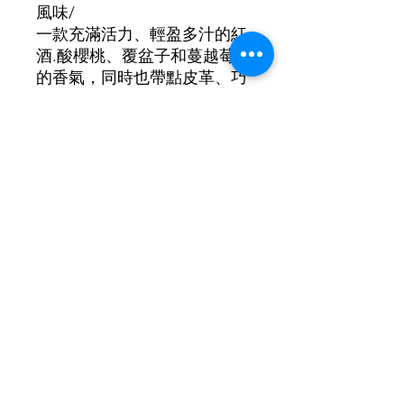
風味/
一款充滿活力、輕盈多汁的紅
酒.酸櫻桃、覆盆子和蔓越莓
的香氣，同時也帶點皮革、巧
克力和香草的氣息。
葡萄品種：100% Gamay
酒精濃度：11.5%
©2021 by New Lifestyle Wine 新生活葡萄酒