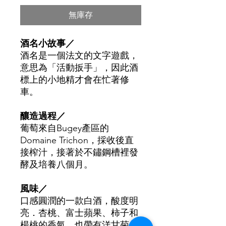
無庫存
酒名小故事／
酒名是一個法文的文字遊戲，
意思為「活動扳手」，因此酒
標上的小地精才會在忙著修
車。
釀造過程
／
葡萄來自
Bugey
產區的
Domaine Trichon
，
採收後直
接榨汁
，接著
於不鏽鋼槽裡發
酵及培養八個月。
風味／
口感圓潤的一款白酒，酸度明
亮．杏桃、富士蘋果、柿子和
楊桃的香氣，也帶有洋甘菊