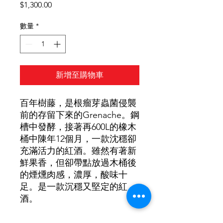
價
$1,300.00
格
數量
*
新增至購物車
百年樹藤，是根瘤芽蟲菌侵襲
前的存留下來的Grenache。鋼
槽中發酵，接著再600L的橡木
桶中陳年12個月，一款沈穩卻
充滿活力的紅酒。雖然有著新
鮮果香，但卻帶點放過木桶後
的煙燻肉感，濃厚，酸味十
足。是一款沉穩又堅定的紅
酒。