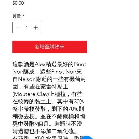
價
$0.00
格
數量
*
新增至購物車
這款酒是
Alex精選最好的Pinot
Noir釀成。這些Pinot Noir來
自Nelson附近的一些有機葡萄
園，有些在蒙雷特黏土
(Moutere Clay)上種植，有些
在較輕的黏土上。其中有30%
整串帶梗發酵，剩下的70%則
稍微去梗。並在不鏽鋼桶和陶
甕中發酵9個月。裝瓶時不澄
清過濾也不添加二氧化硫。
有花香、紅色水果風味，香氣