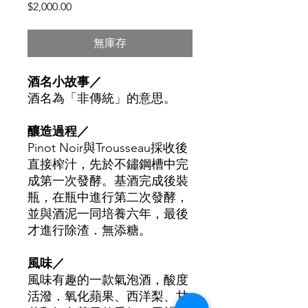
價
$2,000.00
格
無庫存
酒名小故事／
酒名為「非傳統」的意思。
釀造過程
／
Pinot Noir
與Trousseau採收後
直接榨汁，先於不鏽鋼槽中完
成第一次發酵。基酒完成後裝
瓶，在瓶中進行第二次發酵，
並與酒泥一同培養六年，最後
才進行除渣
．
無添糖。
風味／
風味有趣的一款氣泡酒，酸度
活潑．氧化蘋果、西洋梨、甘