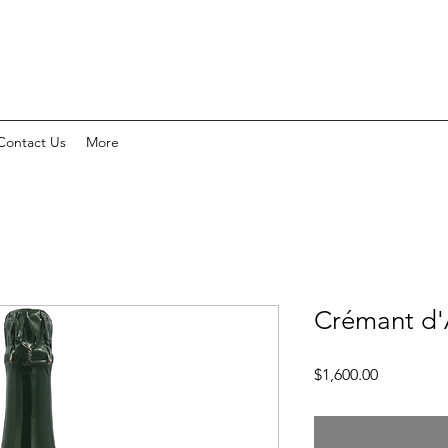
Contact Us
More
Crémant d'
價
$1,600.00
格