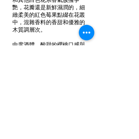
和其他白色花系香氣簇擁爭
艷，花瓣還是新鮮濕潤的，細
緻柔美的紅色莓果點綴在花叢
中，混雜香料的香甜和優雅的
木質調層次。
中度酒體，酸甜的櫻桃口感與
揉合的相當好的單寧。
絕美的高雅純淨，就像是久石
讓的鋼琴曲，沒有磅礡的管弦
樂合奏，僅用簡單乾淨的音符
描繪深刻動人的旋律。
100% Picapoll Negre
酒精濃度：12.5%
年產量 3000 支
得獎與評分：RP 92