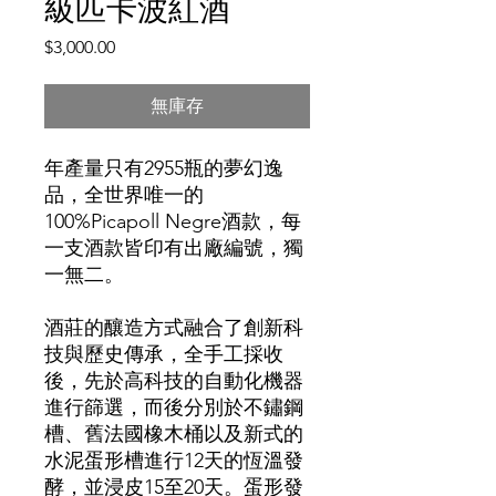
級匹卡波紅酒
價
$3,000.00
格
無庫存
年產量只有2955瓶的夢幻逸
品，全世界唯一的
100%Picapoll Negre酒款，每
一支酒款皆印有出廠編號，獨
一無二。
酒莊的釀造方式融合了創新科
技與歷史傳承，全手工採收
後，先於高科技的自動化機器
進行篩選，而後分別於不鏽鋼
槽、舊法國橡木桶以及新式的
水泥蛋形槽進行12天的恆溫發
酵，並浸皮15至20天。蛋形發