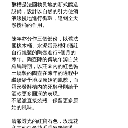
酵槽是法國勃艮地的新式釀造
設備，設計以自然的引力使酒
液緩慢地進行循環，達到全天
然攪桶的作用。
陳年亦分作三個部份，以舊法
國橡木桶、水泥蛋形槽和酒莊
自行燒製的陶壺進行9個月的
陳年。陶壺陳的傳統年源自於
羅馬時期，以莊園內的紅色黏
土燒製的陶壺在陳年的過程中
繼續給予地塊原始的風貌，而
蛋形發酵槽內的死酵母則給予
酒款更多圓潤的表現。
不過濾直接裝瓶，保留更多原
始的風味。
清澈透光的紅寶石色，玫瑰花