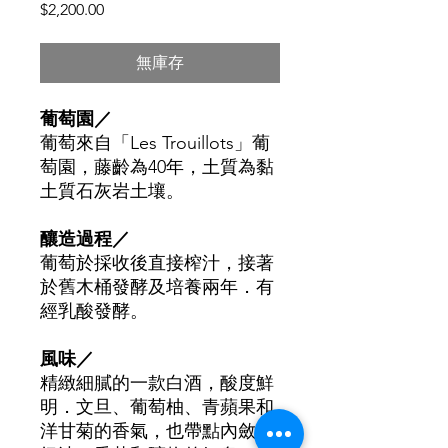
價
$2,200.00
格
無庫存
葡萄園／
葡萄來自「
Les Trouillots
」葡
萄園
，
藤齡為
40
年
，
土質為黏
土質石灰岩土壤。
釀造過程／
葡萄於採收後直接榨汁，接著
於舊木桶發酵及培養兩年．有
經乳酸發酵。
風味／
精緻細膩的一款白酒，酸度鮮
明．文旦、葡萄柚、青蘋果和
洋甘菊的香氣，也帶點內斂的