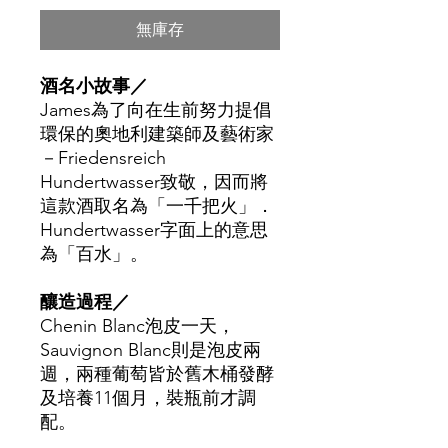
無庫存
酒名小故事／
James
為了向在生前努力提倡
環保的奧地利建築師及藝術家
－Friedensreich
Hundertwasser致敬，因而將
這款酒取名為「一千把火」．
Hundertwasser字面上的意思
為「百水」。
釀造過程／
Chenin Blanc
泡皮一天，
Sauvignon Blanc則是泡皮兩
週，兩種葡萄皆於舊木桶發酵
及培養11個月，裝瓶前才調
配。