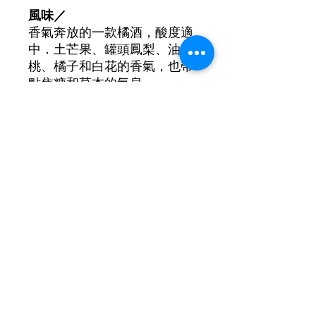
風味／
香氣奔放的一款橘酒，酸度適
中．土芒果、罐頭鳳梨、油
桃、橘子和白花的香氣，也帶
點焦糖和草本的氣息。
葡萄品種: Chenin Blanc,
Sauvignon Blanc
酒精濃度: 13%
©2021 by New Lifestyle Wine 新生活葡萄酒